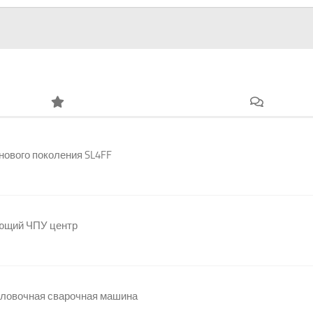
нового поколения SL4FF
ющий ЧПУ центр
оловочная сварочная машина