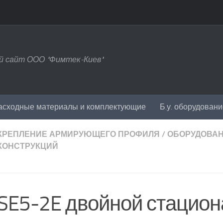
 сайт ООО "Фимтек-Киев"
асходные материалы и комплектующие
Б.у. оборудован
КРЕПЛЕНИЕ АРМИРУЮЩЕГО ПРОФИЛЯ
/
ОБОРУДОВА
КОНСТРУКЦИЙ
SE5-2E двойной стацио