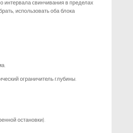
го интервала свинчивания в пределах
брать, использовать оба блока
ма.
ический ограничитель глубины.
енной остановки).